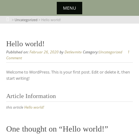
Skip
MENU
to
content
Skip
>
Uncategorized
>
Hello world!
to
content
Hello world!
Published on:
Februar 26, 2020
by
Detlevmitv
Category:
Uncategorized
1
Comment
Welcome to WordPress. This is your first post. Edit or delete it, then
start writing!
Article Information
this article
Hello world!
One thought on “
Hello world!
”