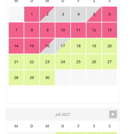
M
D
M
D
F
S
S
1
2
3
4
5
6
7
8
9
10
11
12
13
14
15
16
17
18
19
20
21
22
23
24
25
26
27
28
29
30
Juli 2027
M
D
M
D
F
S
S