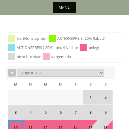
Skip
MENU
to
content
Skip
to
content
frei (Normalpreis)
AKTIONSPREIS (20% Rabatt)
AKTIONSPREIS (-20%) min. 4 Nächte
belegt
nicht buchbar
vorgemerkt
M
D
M
D
F
S
S
1
2
3
4
5
6
7
8
9
10
11
12
13
14
15
16