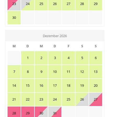
23
24
25
26
27
28
29
30
Dezember 2026
M
D
M
D
F
S
S
1
2
3
4
5
6
7
8
9
10
11
12
13
14
15
16
17
18
19
20
21
22
23
24
25
26
27
28
29
30
31